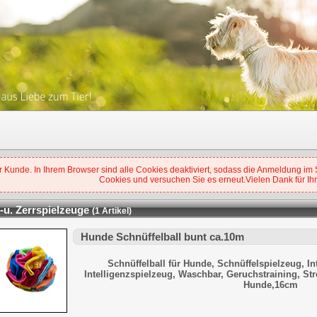
 Kunde. In Ihrem Browser sind alle Cookies deaktiviert, sodass die Anmeldung im Sh
Cookies und versuchen Sie es erneut.Vielen Dank für Ihr
-u. Zerrspielzeuge
(1 Artikel)
Hunde Schnüffelball bunt ca.10m
Schnüffelball für Hunde, Schnüffelspielzeug, I
Intelligenzspielzeug, Waschbar, Geruchstraining, Str
Hunde,16cm