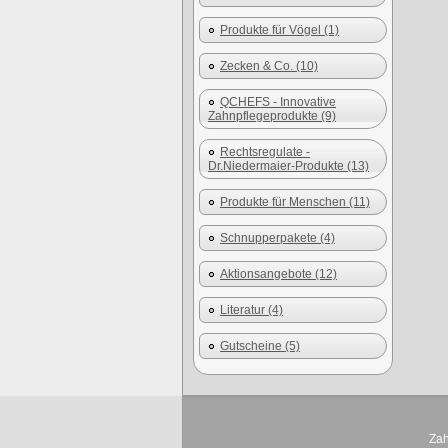
Produkte für Vögel (1)
Zecken & Co. (10)
QCHEFS - Innovative
Zahnpflegeprodukte (9)
Rechtsregulate -
Dr.Niedermaier-Produkte (13)
Produkte für Menschen (11)
Schnupperpakete (4)
Aktionsangebote (12)
Literatur (4)
Gutscheine (5)
Zah