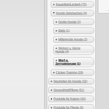
Kauartikel/Leckerli (75)
Hunde-Spielsachen (4)
Große Hunde (2)
Bälle (1)
Mittelgroße Hunde (2)
Welpen u. kleine
Hunde (4)
Wurf-u.
Zerrspielzeuge (1)
Clicker-Training (29)
Neuheiten für Hunde (32)
Gesundheit/Pflege (51)
Produkte für Katzen (43)
Produkte für Pferde (6)