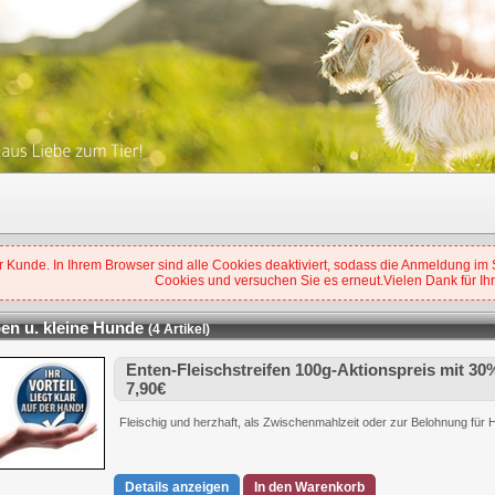
 Kunde. In Ihrem Browser sind alle Cookies deaktiviert, sodass die Anmeldung im Sh
Cookies und versuchen Sie es erneut.Vielen Dank für Ihr
en u. kleine Hunde
(4 Artikel)
Enten-Fleischstreifen 100g-Aktionspreis mit 30
7,90€
Fleischig und herzhaft, als Zwischenmahlzeit oder zur Belohnung für
Details anzeigen
In den Warenkorb