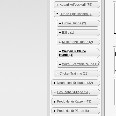
Kauartikel/Leckerli (75)
Hunde-Spielsachen (4)
Große Hunde (2)
Bälle (1)
Mittelgroße Hunde (2)
Welpen u. kleine
Hunde (4)
Wurf-u. Zerrspielzeuge (1)
Clicker-Training (29)
Neuheiten für Hunde (32)
Gesundheit/Pflege (51)
Produkte für Katzen (43)
Produkte für Pferde (6)