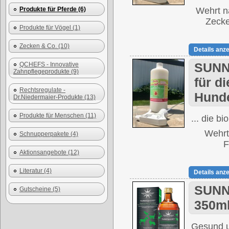
Produkte für Pferde (6)
Wehrt n
Zecke
Produkte für Vögel (1)
Zecken & Co. (10)
Details anz
SUNNY
QCHEFS - Innovative
Zahnpflegeprodukte (9)
für d
Rechtsregulate -
Hunde
Dr.Niedermaier-Produkte (13)
Produkte für Menschen (11)
... die b
Wehrt
Schnupperpakete (4)
F
Aktionsangebote (12)
Literatur (4)
Details anz
SUNNY
Gutscheine (5)
350m
Gesund un