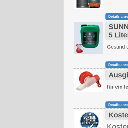
Details anz
SUNNY
5 Lite
Gesund u
Details anz
Ausgi
für ein 
Details anz
Koste
Kosten