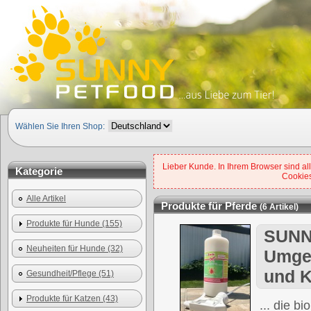
Wählen Sie Ihren Shop:
Lieber Kunde. In Ihrem Browser sind all
Kategorie
Cookies
Alle Artikel
Produkte für Pferde
(6 Artikel)
Produkte für Hunde (155)
SUNNY
Neuheiten für Hunde (32)
Umge
und K
Gesundheit/Pflege (51)
Produkte für Katzen (43)
... die b