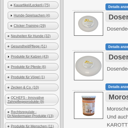
Kauartikel/Leckerli (75)
Details anz
Dosen
Hunde-Spielsachen (4)
Clicker-Training (29)
Dosendec
Neuheiten für Hunde (32)
Gesundheit/Pflege (51)
Details anz
Dosen
Produkte für Katzen (43)
Produkte für Pferde (6)
Dosendec
Produkte für Vögel (1)
Details anz
Zecken & Co. (10)
Moros
QCHEFS - Innovative
Zahnpflegeprodukte (9)
Morosche
Rechtsregulate -
Dr.Niedermaier-Produkte (13)
Und auch 
KAROTTE
Produkte für Menschen (11)