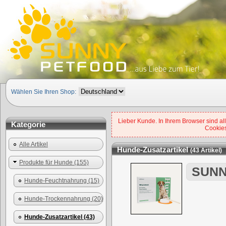
Wählen Sie Ihren Shop:
Lieber Kunde. In Ihrem Browser sind all
Kategorie
Cookies
Alle Artikel
Hunde-Zusatzartikel
(43 Artikel)
Produkte für Hunde (155)
SUNN
Hunde-Feuchtnahrung (15)
Hunde-Trockennahrung (20)
Hunde-Zusatzartikel (43)