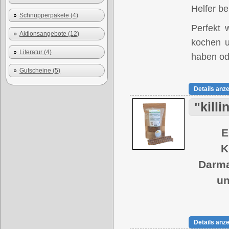
Helfer be
Schnupperpakete (4)
Perfekt
Aktionsangebote (12)
kochen u
Literatur (4)
haben ode
Gutscheine (5)
Details anz
"kill
E
K
Darma
un
Details anz