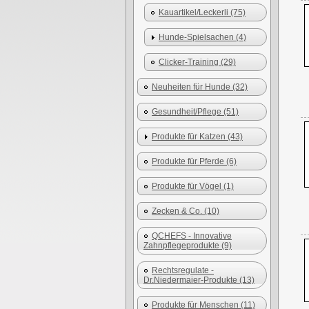
Kauartikel/Leckerli (75)
Hunde-Spielsachen (4)
Clicker-Training (29)
Neuheiten für Hunde (32)
Gesundheit/Pflege (51)
Produkte für Katzen (43)
Produkte für Pferde (6)
Produkte für Vögel (1)
Zecken & Co. (10)
QCHEFS - Innovative
Zahnpflegeprodukte (9)
Rechtsregulate -
Dr.Niedermaier-Produkte (13)
Produkte für Menschen (11)