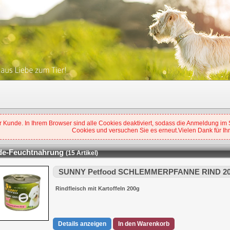
 Kunde. In Ihrem Browser sind alle Cookies deaktiviert, sodass die Anmeldung im Sh
Cookies und versuchen Sie es erneut.Vielen Dank für Ihr
de-Feuchtnahrung
(15 Artikel)
SUNNY Petfood SCHLEMMERPFANNE RIND 2
Rindfleisch mit Kartoffeln 200g
Details anzeigen
In den Warenkorb